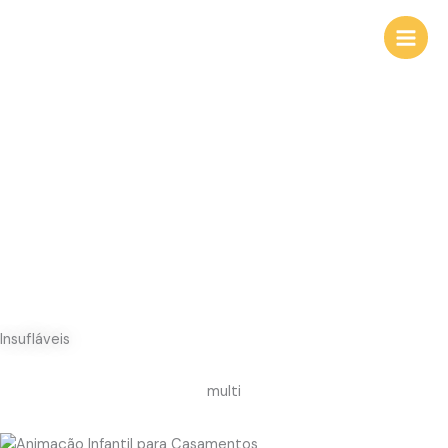
Skip
to
content
Insufláveis
multi